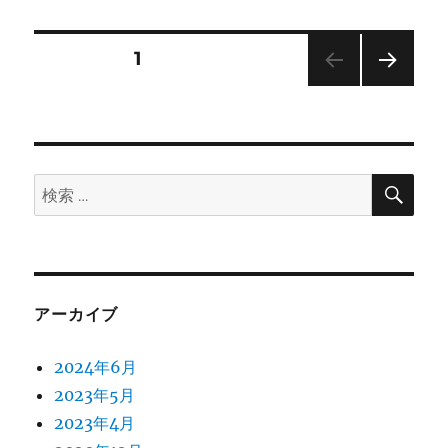
リ
不
ー
具
合
投
固定ページ
1
②（ま
と
次の
稿
め）
ペー
に
ジ
の
検
検
ペ
索
索:
ー
ジ
アーカイブ
送
2024年6月
り
2023年5月
2023年4月