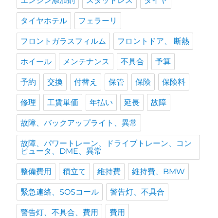
エンジン添加剤
スタッドレス
タイヤ
タイヤホテル
フェラーリ
フロントガラスフィルム
フロントドア、 断熱
ホイール
メンテナンス
不具合
予算
予約
交換
付替え
保管
保険
保険料
修理
工賃単価
年払い
延長
故障
故障、バックアップライト、異常
故障、パワートレーン、ドライブトレーン、コン
ピュータ、DME、異常
整備費用
積立て
維持費
維持費、BMW
緊急連絡、SOSコール
警告灯、不具合
警告灯、不具合、費用
費用