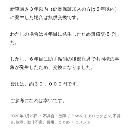
新車購入３年以内（延長保証加入の方は５年以内）
に発生した場合は無償交換です。
わたしの場合は４年目に発生したため無償交換でし
た。
しかし、６年目に助手席側の後部座席でも同様の事
象が発生したため、交換になりました。
費用は、約３０，０００円です。
ご参考になれば幸いです。
投
カ
タ
2020年8月23日
不具合・故障
BMW
,
ドアロックピン
,
不具
稿
テ
グ
BMW
合
,
故障、動作不良、費用、まとめ
コメント
日:
ゴ
の