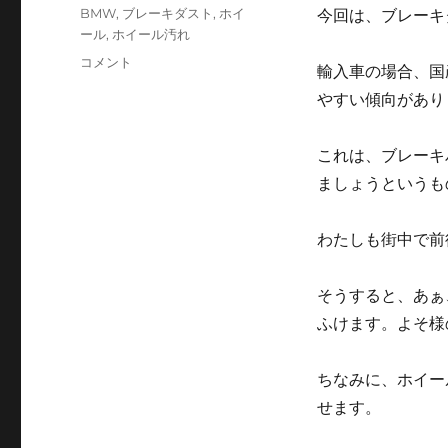
テ
タ
BMW
,
ブレーキダスト
,
ホイ
今回は、ブレーキ
ゴ
グ
ール
,
ホイール汚れ
リ
ホ
コメント
ー
輸入車の場合、国
イ
やすい傾向があり
ー
ル
汚
これは、ブレーキ
れ
ましょうというも
を
考
え
わたしも街中で前
る
に
そうすると、あぁ
ふけます。よそ様
ちなみに、ホイー
せます。