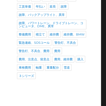
工賃単価
年払い
延長
故障
故障、バックアップライト、異常
故障、パワートレーン、ドライブトレーン、コ
ンピュータ、DME、異常
整備費用
積立て
維持費
維持費、BMW
緊急連絡、SOSコール
警告灯、不具合
警告灯、不具合、費用
費用
費用、注意点、留意点
費用、維持費
購入
車検費用
軸重
重量配分
雪道
３シリーズ