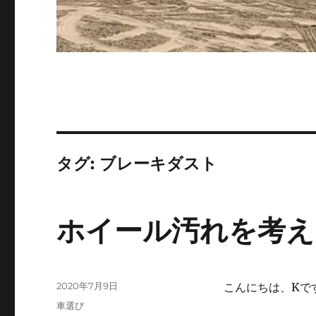
タグ:
ブレーキダスト
ホイール汚れを考え
投
2020年7月9日
こんにちは、Kで
稿
カ
車選び
日: