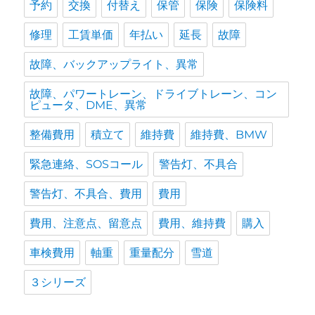
予約
交換
付替え
保管
保険
保険料
修理
工賃単価
年払い
延長
故障
故障、バックアップライト、異常
故障、パワートレーン、ドライブトレーン、コン
ピュータ、DME、異常
整備費用
積立て
維持費
維持費、BMW
緊急連絡、SOSコール
警告灯、不具合
警告灯、不具合、費用
費用
費用、注意点、留意点
費用、維持費
購入
車検費用
軸重
重量配分
雪道
３シリーズ