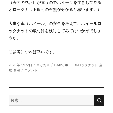
（表面の見た目が違うのでホイールを注意して見る
とロックナット取付の有無が分かると思います。）
大事な車（ホイール）の安全を考えて、ホイールロ
ックナットの取付けを検討してみてはいかがでしょ
うか。
ご参考になれば幸いです。
投
カ
タ
2020年7月22日
車とお金
BMW
,
ホイールロックナット
,
盗
稿
ホ
テ
グ
難
,
費用
コメント
日:
イ
ゴ
ー
リ
ル
ー
ロ
ッ
検
検
索
ク
索:
ナ
ッ