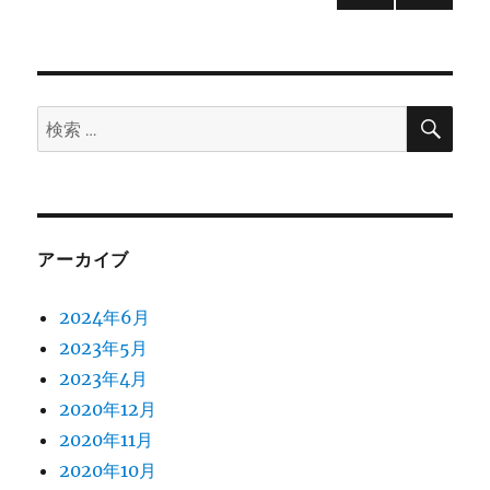
化
次の
稿
す
ペー
る
ジ
の
（プ
ラ
検
検
グ）
ペ
索
索:
に
ー
ジ
アーカイブ
送
2024年6月
り
2023年5月
2023年4月
2020年12月
2020年11月
2020年10月