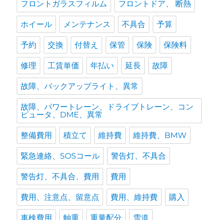
フロントガラスフィルム
フロントドア、 断熱
ホイール
メンテナンス
不具合
予算
予約
交換
付替え
保管
保険
保険料
修理
工賃単価
年払い
延長
故障
故障、バックアップライト、異常
故障、パワートレーン、ドライブトレーン、コン
ピュータ、DME、異常
整備費用
積立て
維持費
維持費、BMW
緊急連絡、SOSコール
警告灯、不具合
警告灯、不具合、費用
費用
費用、注意点、留意点
費用、維持費
購入
車検費用
軸重
重量配分
雪道