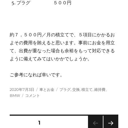
プラグ ５００円
約７，５００円／月の積立てで、５項目にかかるお
よその費用を賄えると思います。事前にお金を用立
て、出費が重なった場合も余裕をもって対応できる
ように備えてみてはいかかでしょうか。
ご参考になれば幸いです。
投
カ
タ
2020年7月3日
車とお金
プラグ
,
交換
,
積立て
,
維持費、
稿
維
テ
グ
BMW
コメント
日:
持
ゴ
費
リ
を
ー
可
投
固定ページ
1
視