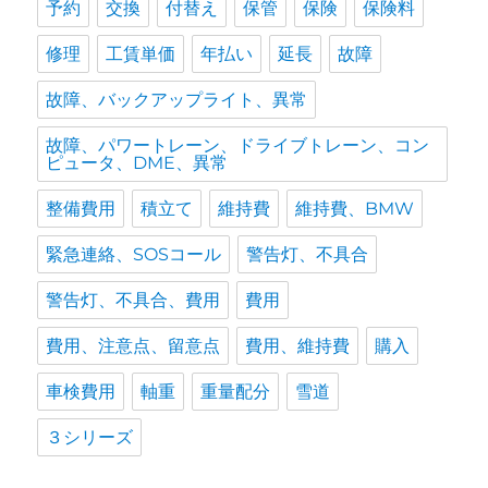
予約
交換
付替え
保管
保険
保険料
修理
工賃単価
年払い
延長
故障
故障、バックアップライト、異常
故障、パワートレーン、ドライブトレーン、コン
ピュータ、DME、異常
整備費用
積立て
維持費
維持費、BMW
緊急連絡、SOSコール
警告灯、不具合
警告灯、不具合、費用
費用
費用、注意点、留意点
費用、維持費
購入
車検費用
軸重
重量配分
雪道
３シリーズ