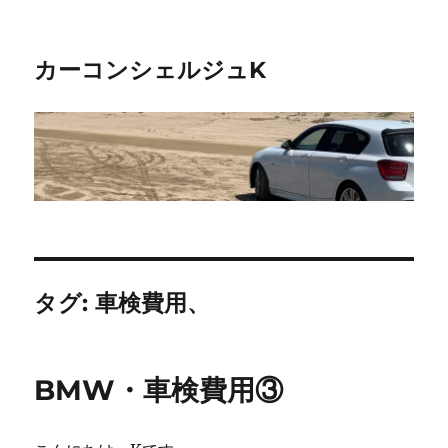
カーコンシェルジュK
タグ:
車検費用、
BMW・車検費用③