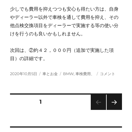
少しでも費用を抑えつつも安心も得たい方は、自身
やディーラー以外で車検を通して費用を抑え、その
他点検交換項目をディーラーで実施する等の使い分
けを行うのも良いかもしれません。
次回は、②約４２，０００円（追加で実施した項
目）の詳細です。
投
カ
タ
BMW・
2020年10月5日
車とお金
BMW
,
車検費用、
コメント
稿
テ
グ
車
日:
ゴ
検
リ
費
ー
用
投
固定ページ
1
③
に
次の
稿
ペー
ジ
の