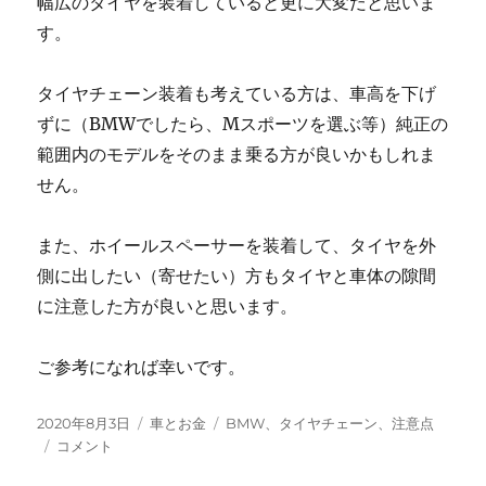
幅広のタイヤを装着していると更に大変だと思いま
す。
タイヤチェーン装着も考えている方は、車高を下げ
ずに（BMWでしたら、Mスポーツを選ぶ等）純正の
範囲内のモデルをそのまま乗る方が良いかもしれま
せん。
また、ホイールスペーサーを装着して、タイヤを外
側に出したい（寄せたい）方もタイヤと車体の隙間
に注意した方が良いと思います。
ご参考になれば幸いです。
投
カ
タ
2020年8月3日
車とお金
BMW、タイヤチェーン、注意点
稿
タ
テ
グ
コメント
日:
イ
ゴ