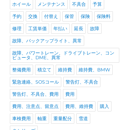
ホイール
メンテナンス
不具合
予算
予約
交換
付替え
保管
保険
保険料
修理
工賃単価
年払い
延長
故障
故障、バックアップライト、異常
故障、パワートレーン、ドライブトレーン、コン
ピュータ、DME、異常
整備費用
積立て
維持費
維持費、BMW
緊急連絡、SOSコール
警告灯、不具合
警告灯、不具合、費用
費用
費用、注意点、留意点
費用、維持費
購入
車検費用
軸重
重量配分
雪道