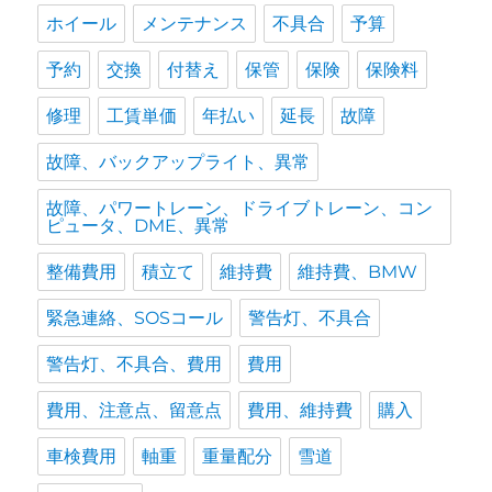
ホイール
メンテナンス
不具合
予算
予約
交換
付替え
保管
保険
保険料
修理
工賃単価
年払い
延長
故障
故障、バックアップライト、異常
故障、パワートレーン、ドライブトレーン、コン
ピュータ、DME、異常
整備費用
積立て
維持費
維持費、BMW
緊急連絡、SOSコール
警告灯、不具合
警告灯、不具合、費用
費用
費用、注意点、留意点
費用、維持費
購入
車検費用
軸重
重量配分
雪道