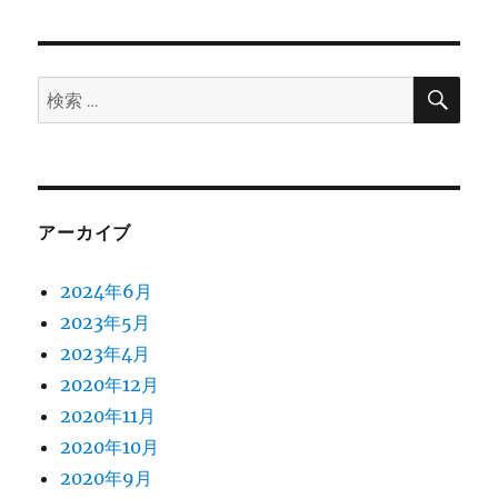
リ
ー
ー
盗
難
防
検
検
索
止
索:
ボ
ル
ト
の
取
アーカイブ
付
（ま
2024年6月
と
め）
2023年5月
BMW
2023年4月
に
2020年12月
2020年11月
2020年10月
2020年9月