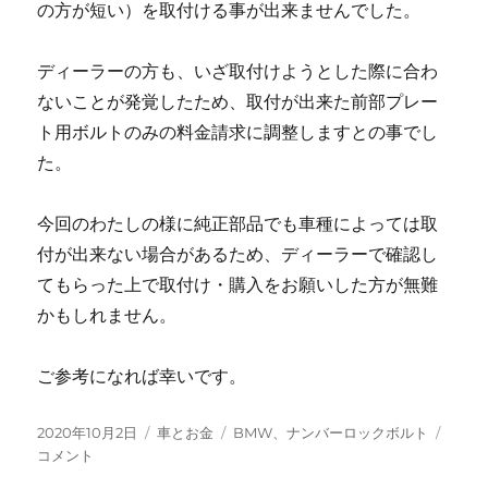
の方が短い）を取付ける事が出来ませんでした。
ディーラーの方も、いざ取付けようとした際に合わ
ないことが発覚したため、取付が出来た前部プレー
ト用ボルトのみの料金請求に調整しますとの事でし
た。
今回のわたしの様に純正部品でも車種によっては取
付が出来ない場合があるため、ディーラーで確認し
てもらった上で取付け・購入をお願いした方が無難
かもしれません。
ご参考になれば幸いです。
投
カ
タ
ナ
2020年10月2日
車とお金
BMW、ナンバーロックボルト
稿
テ
グ
ン
コメント
日:
ゴ
バ