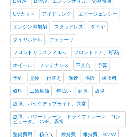
BMW
BMW、エンジンオイル、交換周期
UVカット
アイドリング
エマージェンシー
エンジン添加剤
スタッドレス
タイヤ
タイヤホテル
フェラーリ
フロントガラスフィルム
フロントドア、 断熱
ホイール
メンテナンス
不具合
予算
予約
交換
付替え
保管
保険
保険料
修理
工賃単価
年払い
延長
故障
故障、バックアップライト、異常
故障、パワートレーン、ドライブトレーン、コン
ピュータ、DME、異常
整備費用
積立て
維持費
維持費、BMW