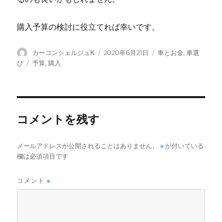
購入予算の検討に役立てれば幸いです。
投
投
カ
カーコンシェルジュK
2020年6月21日
車とお金
,
車選
稿
稿
テ
タ
び
予算
,
購入
者
日:
ゴ
グ
リ
ー
コメントを残す
メールアドレスが公開されることはありません。
※
が付いている
欄は必須項目です
コメント
※