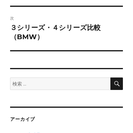
の
ナ
投
ビ
稿:
次
ゲ
３シリーズ・４シリーズ比較
次
の
（BMW）
ー
投
シ
稿:
ョ
ン
検
検
索
索:
アーカイブ