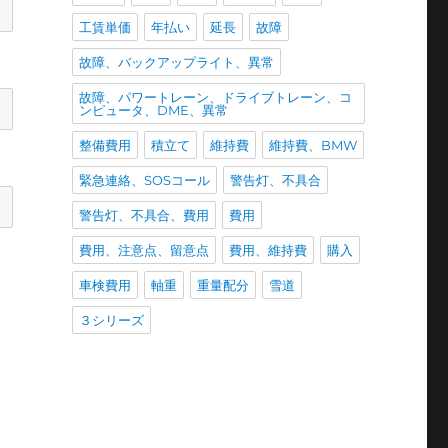
工賃単価
年払い
延長
故障
故障、バックアップライト、異常
故障、パワートレーン、ドライブトレーン、コ
ンピュータ、DME、異常
整備費用
積立て
維持費
維持費、BMW
緊急連絡、SOSコール
警告灯、不具合
警告灯、不具合、費用
費用
費用、注意点、留意点
費用、維持費
購入
車検費用
軸重
重量配分
雪道
３シリーズ