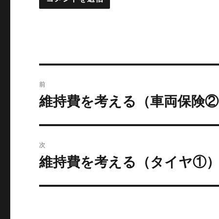
投
前
稿
維持費を考える（車両保険②
前
の
ナ
投
ビ
稿:
次
ゲ
維持費を考える（タイヤ①
次
の
ー
投
シ
稿:
ョ