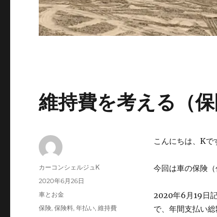
維持費を考える（保
こんにちは、Kで
投
カーコンシェルジュK
今回は車の保険（
稿
投
2020年6月26日
者
稿
カ
車とお金
2020年6月1
日:
テ
タ
保険
,
保険料
,
年払い
,
維持費
で、年間支払い総
ゴ