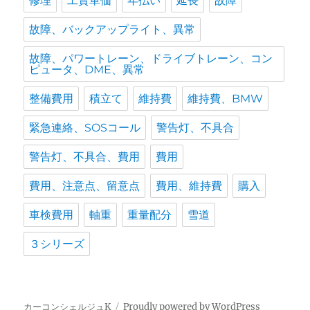
修理
工賃単価
年払い
延長
故障
故障、バックアップライト、異常
故障、パワートレーン、ドライブトレーン、コン
ピュータ、DME、異常
整備費用
積立て
維持費
維持費、BMW
緊急連絡、SOSコール
警告灯、不具合
警告灯、不具合、費用
費用
費用、注意点、留意点
費用、維持費
購入
車検費用
軸重
重量配分
雪道
３シリーズ
カーコンシェルジュK
Proudly powered by WordPress