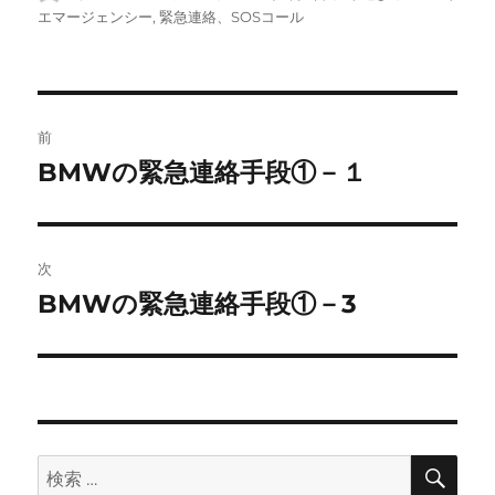
稿
稿
テ
グ
エマージェンシー
,
緊急連絡、SOSコール
者
日:
ゴ
リ
ー
投
前
稿
BMWの緊急連絡手段①－１
前
の
ナ
投
ビ
稿:
次
ゲ
BMWの緊急連絡手段①－3
次
の
ー
投
シ
稿:
ョ
検
検
索
ン