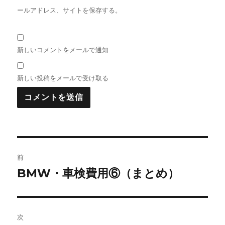
ールアドレス、サイトを保存する。
新しいコメントをメールで通知
新しい投稿をメールで受け取る
投
前
稿
BMW・車検費用⑥（まとめ）
前
の
ナ
投
ビ
稿:
次