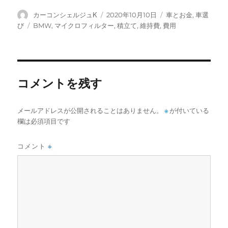
投
投
カ
カーコンシェルジュK
2020年10月10日
車とお金
,
車選
稿
稿
テ
タ
び
BMW
,
マイクロフィルター
,
積立て
,
維持費
,
費用
者
日:
ゴ
グ
リ
ー
コメントを残す
メールアドレスが公開されることはありません。
※
が付いている
欄は必須項目です
コメント
※