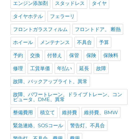
エンジン添加剤
スタッドレス
タイヤ
タイヤホテル
フェラーリ
フロントガラスフィルム
フロントドア、 断熱
ホイール
メンテナンス
不具合
予算
予約
交換
付替え
保管
保険
保険料
修理
工賃単価
年払い
延長
故障
故障、バックアップライト、異常
故障、パワートレーン、ドライブトレーン、コン
ピュータ、DME、異常
整備費用
積立て
維持費
維持費、BMW
緊急連絡、SOSコール
警告灯、不具合
警告灯、不具合、費用
費用