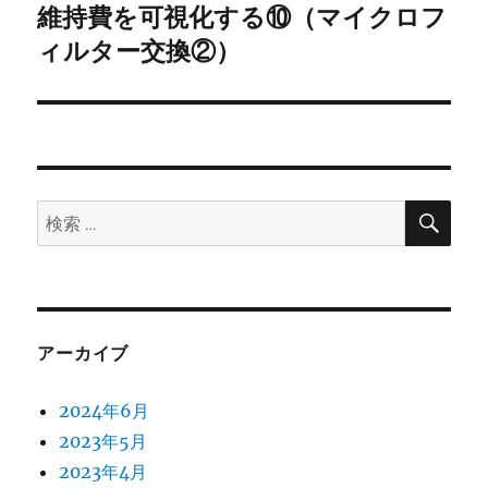
ゲ
維持費を可視化する⑩（マイクロフ
次
の
ィルター交換②）
ー
投
シ
稿:
ョ
ン
検
検
索
索:
アーカイブ
2024年6月
2023年5月
2023年4月