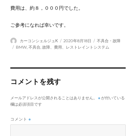
費用は、約８，０００円でした。
ご参考になれば幸いです。
投
投
カ
カーコンシェルジュK
2020年8月18日
不具合・故障
稿
稿
テ
タ
BMW
,
不具合
,
故障、費用、レストレイントシステム
者
日:
ゴ
グ
リ
ー
コメントを残す
メールアドレスが公開されることはありません。
※
が付いている
欄は必須項目です
コメント
※