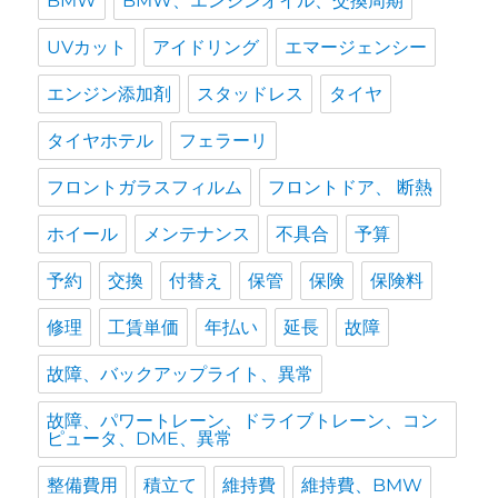
BMW
BMW、エンジンオイル、交換周期
UVカット
アイドリング
エマージェンシー
エンジン添加剤
スタッドレス
タイヤ
タイヤホテル
フェラーリ
フロントガラスフィルム
フロントドア、 断熱
ホイール
メンテナンス
不具合
予算
予約
交換
付替え
保管
保険
保険料
修理
工賃単価
年払い
延長
故障
故障、バックアップライト、異常
故障、パワートレーン、ドライブトレーン、コン
ピュータ、DME、異常
整備費用
積立て
維持費
維持費、BMW