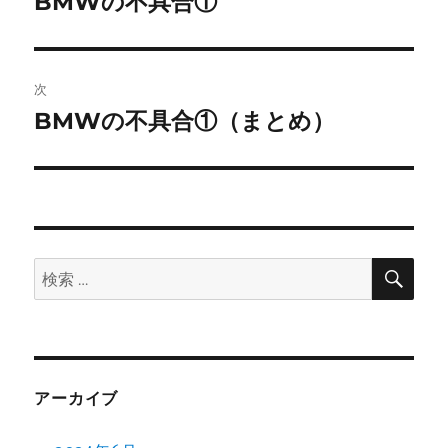
BMWの不具合①
前
の
ナ
投
ビ
稿:
次
ゲ
BMWの不具合①（まとめ）
次
の
ー
投
シ
稿:
ョ
検
検
索
ン
索:
アーカイブ